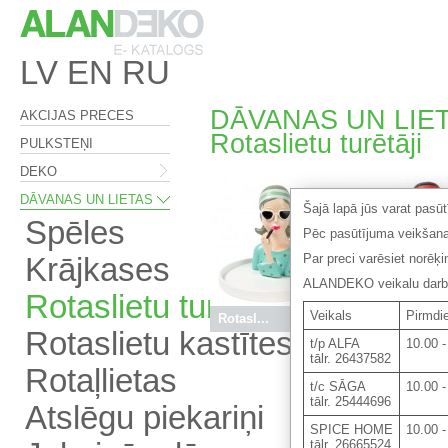
LV
EN
RU
DĀVANAS UN LIET
AKCIJAS PRECES
Rotaslietu turētāji
PULKSTEŅI
DEKO
DĀVANAS UN LIETAS
Šajā lapā jūs varat pasū
Spēles
Pēc pasūtījuma veikšana
Par preci varēsiet norēķ
Krājkases
ALANDEKO veikalu darba 
Rotaslietu turētāji
Veikals
Pirmdie
Rotasl...
14.90 €
Rotasl...
1
Rotaslietu kastītes
t/p ALFA
10.00 -
tālr. 26437582
Rotaļlietas
t/c SĀGA
10.00 -
tālr. 25444696
Atslēgu piekariņi
SPICE HOME
10.00 -
tālr. 26665524