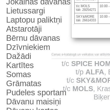
Jokainās dāvanas
t/c MOLS
10.00 -
Lietussargi
tālr. 29254271
SKY&MORE
10.00 -
Laptopu paliktņi
tālr. 26614333
Atstarotāji
Bērnu dāvanas
Dzīvniekiem
Dažādi
Cenas e-katalogā un veikalos var atšķir
t/c
SPICE HO
Kartītes
t/p
ALFA
,
Somas
t/c
SKY&MO
Grāmatas
t/c
MOLS
, Kra
Pudeles sportam
Biķer
Dāvanu maisiņi