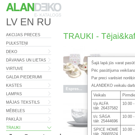
LV
EN
RU
TRAUKI - Tējai&kafi
AKCIJAS PRECES
PULKSTEŅI
DEKO
DĀVANAS UN LIETAS
Šajā lapā jūs varat pasū
VIRTUVE
Pēc pasūtījuma veikšana
GALDA PIEDERUMI
Par preci varēsiet norēķ
KASTES
ALANDEKO veikalu darba 
Espres...
26.95 €
Espres...
1
LAMPAS
Veikals
Pirmdie
MĀJAS TEKSTILS
t/p ALFA
10.00 -
tālr. 26437582
MĒBELES
t/c SĀGA
10.00 -
PAKLĀJI
tālr. 25444696
TRAUKI
SPICE HOME
10.00 -
tālr. 26665524