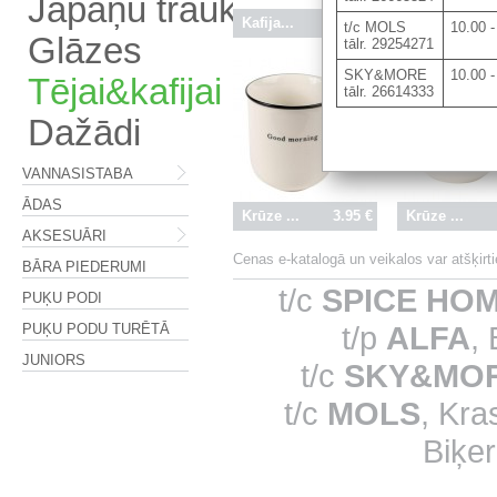
Japāņu trauki
Kafija...
23.95 €
Kafija...
2
t/c MOLS
10.00 -
Glāzes
tālr. 29254271
SKY&MORE
10.00 -
Tējai&kafijai
tālr. 26614333
Dažādi
VANNASISTABA
ĀDAS
Krūze ...
3.95 €
Krūze ...
AKSESUĀRI
Cenas e-katalogā un veikalos var atšķir
BĀRA PIEDERUMI
t/c
SPICE HO
PUĶU PODI
t/p
ALFA
,
PUĶU PODU TURĒTĀ
JUNIORS
t/c
SKY&MO
t/c
MOLS
, Kra
Biķer