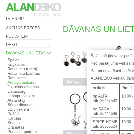
LV
EN
RU
DĀVANAS UN LIETAS
AKCIJAS PRECES
PULKSTEŅI
DEKO
DĀVANAS UN LIETAS
Šajā lapā jūs varat pasū
Spēles
Pēc pasūtījuma veikšana
Krājkases
Rotaslietu turētāji
Par preci varēsiet norēķ
Rotaslietu kastītes
Rotaļlietas
ALANDEKO veikalu darba 
Atslēg...
3.50 €
Atslēg...
Atslēgu piekariņi
Jokainās dāvanas
Veikals
Pirmdie
Lietussargi
Laptopu paliktņi
t/p ALFA
10.00 -
Atstarotāji
tālr. 26437582
Bērnu dāvanas
t/c SĀGA
10.00 -
Dzīvniekiem
tālr. 25444696
Dažādi
Kartītes
SPICE HOME
10.00 -
Somas
tālr. 26665524
Grāmatas
Pudeles sportam
Atslēg...
3.95 €
Atslēg...