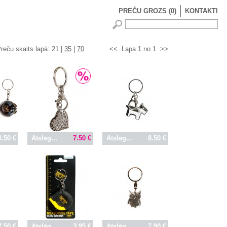
PREČU GROZS
(
0
)
KONTAKTI
reču skaits lapā:
21 |
35
|
70
<<
Lapa 1 no 1
>>
3.50 €
Atslēg...
7.50 €
Atslēg...
8.50 €
7.50 €
Atslēg...
3.95 €
Atslēg...
7.90 €