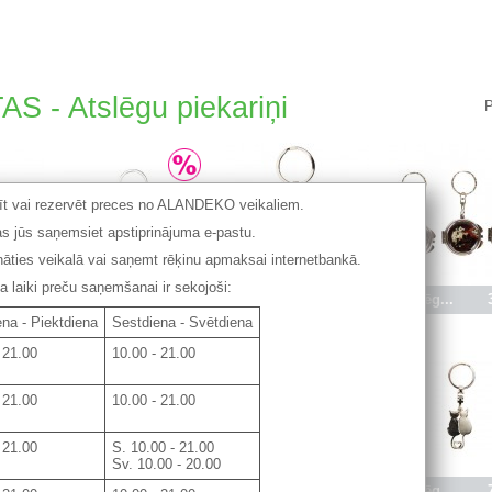
 - Atslēgu piekariņi
P
tīt vai rezervēt preces no ALANDEKO veikaliem.
s jūs saņemsiet apstiprinājuma e-pastu.
ināties veikalā vai saņemt rēķinu apmaksai internetbankā.
laiki preču saņemšanai ir sekojoši:
7.50 €
Atslēg...
3.90 €
Atslēg...
8.95 €
Atslēg...
na - Piektdiena
Sestdiena - Svētdiena
 21.00
10.00 - 21.00
 21.00
10.00 - 21.00
 21.00
S. 10.00 - 21.00
Sv. 10.00 - 20.00
4.50 €
Atslēg...
7.50 €
Atslēg...
4.50 €
Atslēg...