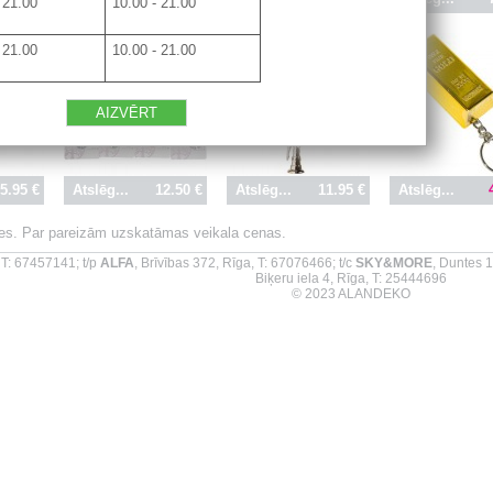
 21.00
10.00 - 21.00
 21.00
10.00 - 21.00
AIZVĒRT
5.95 €
Atslēg...
12.50 €
Atslēg...
11.95 €
Atslēg...
ties. Par pareizām uzskatāmas veikala cenas.
 T: 67457141; t/p
ALFA
, Brīvības 372, Rīga, T: 67076466; t/c
SKY&MORE
, Duntes 1
Biķeru iela 4, Rīga, T: 25444696
© 2023 ALANDEKO