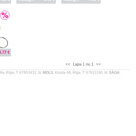
4.77 €
<<
Lapa 1 no 1
>>
9a, Rīga, T: 67853431; t/c
MOLS
, Krasta 46, Rīga, T: 67631190; t/c
SĀGA
,