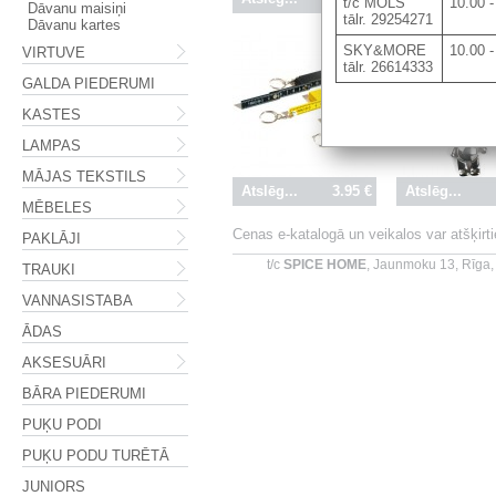
t/c MOLS
10.00 -
Dāvanu maisiņi
tālr. 29254271
Dāvanu kartes
SKY&MORE
10.00 -
VIRTUVE
tālr. 26614333
GALDA PIEDERUMI
KASTES
LAMPAS
MĀJAS TEKSTILS
Atslēg...
3.95 €
Atslēg...
MĒBELES
Cenas e-katalogā un veikalos var atšķir
PAKLĀJI
t/c
SPICE HOME
, Jaunmoku 13, Rīga,
TRAUKI
VANNASISTABA
ĀDAS
AKSESUĀRI
BĀRA PIEDERUMI
PUĶU PODI
PUĶU PODU TURĒTĀ
JUNIORS