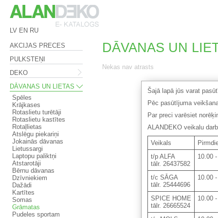
LV
EN
RU
DĀVANAS UN LIET
AKCIJAS PRECES
PULKSTEŅI
Nekas nav atrasts
DEKO
DĀVANAS UN LIETAS
Šajā lapā jūs varat pasū
Spēles
Pēc pasūtījuma veikšana
Krājkases
Rotaslietu turētāji
Par preci varēsiet norēķ
Rotaslietu kastītes
Rotaļlietas
ALANDEKO veikalu darba 
Atslēgu piekariņi
Jokainās dāvanas
Veikals
Pirmdie
Lietussargi
Laptopu paliktņi
t/p ALFA
10.00 -
Atstarotāji
tālr. 26437582
Bērnu dāvanas
t/c SĀGA
10.00 -
Dzīvniekiem
tālr. 25444696
Dažādi
Kartītes
SPICE HOME
10.00 -
Somas
tālr. 26665524
Grāmatas
Pudeles sportam