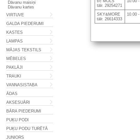
t/c MOLS
10.00 -
Dāvanu maisiņi
tālr. 29254271
Dāvanu kartes
SKY&MORE
10.00 -
VIRTUVE
tālr. 26614333
GALDA PIEDERUMI
KASTES
LAMPAS
MĀJAS TEKSTILS
MĒBELES
PAKLĀJI
TRAUKI
VANNASISTABA
ĀDAS
AKSESUĀRI
BĀRA PIEDERUMI
PUĶU PODI
PUĶU PODU TURĒTĀ
JUNIORS