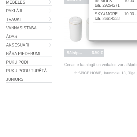
t/c MOLS
10.00 -
MĒBELES
tālr. 29254271
PAKLĀJI
SKY&MORE
10.00 -
tālr. 26614333
TRAUKI
VANNASISTABA
ĀDAS
AKSESUĀRI
Sāls/p...
6.50 €
BĀRA PIEDERUMI
PUĶU PODI
Cenas e-katalogā un veikalos var atšķir
PUĶU PODU TURĒTĀ
t/c
SPICE HOME
, Jaunmoku 13, Rīga,
JUNIORS