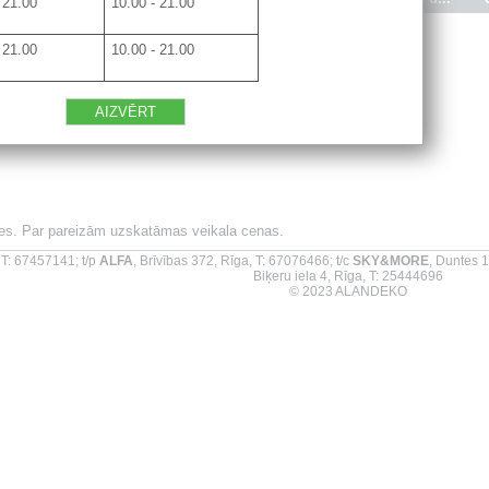
 21.00
10.00 - 21.00
 21.00
10.00 - 21.00
AIZVĒRT
ties. Par pareizām uzskatāmas veikala cenas.
 T: 67457141; t/p
ALFA
, Brīvības 372, Rīga, T: 67076466; t/c
SKY&MORE
, Duntes 1
Biķeru iela 4, Rīga, T: 25444696
© 2023 ALANDEKO