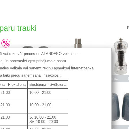
aru trauki
P
tīt vai rezervēt preces no ALANDEKO veikaliem.
s jūs saņemsiet apstiprinājuma e-pastu.
ināties veikalā vai saņemt rēķinu apmaksai internetbankā.
laiki preču saņemšanai ir sekojoši:
2.37 €
Divkrā...
9.95 €
Manuāl...
12.90 €
Piparu...
na - Piektdiena
Sestdiena - Svētdiena
 21.00
10.00 - 21.00
 21.00
10.00 - 21.00
 21.00
S. 10.00 - 21.00
Sv. 10.00 - 20.00
1.95 €
Sāls u...
3.95 €
Sāls u...
14.90 €
Sāls u...