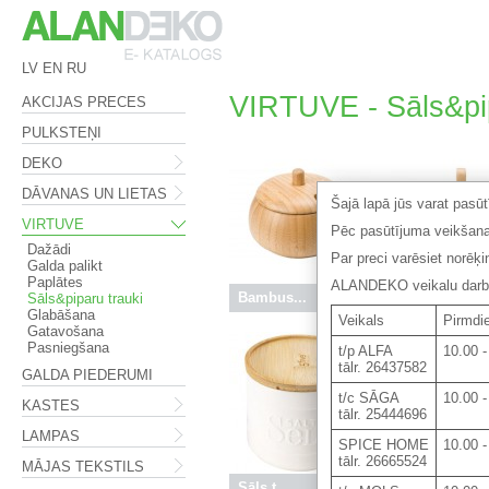
LV
EN
RU
VIRTUVE - Sāls&pip
AKCIJAS PRECES
PULKSTEŅI
DEKO
DĀVANAS UN LIETAS
Šajā lapā jūs varat pasū
VIRTUVE
Pēc pasūtījuma veikšana
Dažādi
Par preci varēsiet norēķ
Galda palikt
Paplātes
ALANDEKO veikalu darba 
Bambus...
9.90 €
Bambus...
Sāls&piparu trauki
Glabāšana
Veikals
Pirmdie
Gatavošana
Pasniegšana
t/p ALFA
10.00 -
tālr. 26437582
GALDA PIEDERUMI
t/c SĀGA
10.00 -
KASTES
tālr. 25444696
LAMPAS
SPICE HOME
10.00 -
tālr. 26665524
MĀJAS TEKSTILS
Sāls t...
8.95 €
Sāls u...