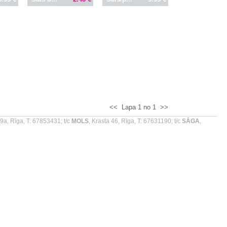
<<
Lapa 1 no 1
>>
9a, Rīga, T: 67853431; t/c
MOLS
, Krasta 46, Rīga, T: 67631190; t/c
SĀGA
,