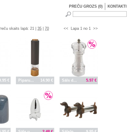
PREČU GROZS
(
0
)
KONTAKTI
reču skaits lapā:
21 |
35
|
70
<<
Lapa 1 no 1
>>
9.95 €
Piparu...
14.90 €
Sāls d...
5.97 €
6.95 €
Sāls u...
2.48 €
Sāls/p...
9.95 €